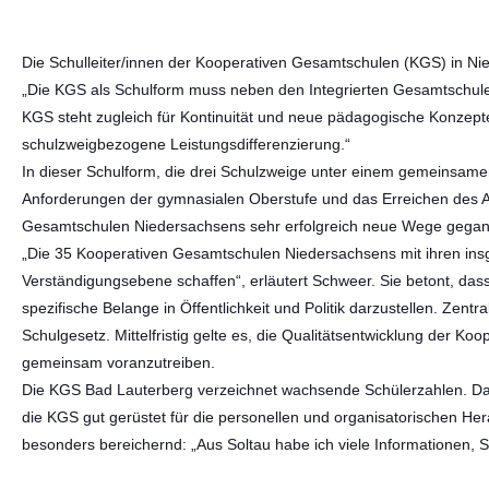
Die Schulleiter/innen der Kooperativen Gesamtschulen (KGS) in N
„Die KGS als Schulform muss neben den Integrierten Gesamtschule
KGS steht zugleich für Kontinuität und neue pädagogische Konzepte.
schulzweigbezogene Leistungsdifferenzierung.“
In dieser Schulform, die drei Schulzweige unter einem gemeinsamen
Anforderungen der gymnasialen Oberstufe und das Erreichen des Ab
Gesamtschulen Niedersachsens sehr erfolgreich neue Wege gegan
„Die 35 Kooperativen Gesamtschulen Niedersachsens mit ihren ins
Verständigungsebene schaffen“, erläutert Schweer. Sie betont, d
spezifische Belange in Öffentlichkeit und Politik darzustellen. Ze
Schulgesetz. Mittelfristig gelte es, die Qualitätsentwicklung der 
gemeinsam voranzutreiben.
Die KGS Bad Lauterberg verzeichnet wachsende Schülerzahlen. Dabei
die KGS gut gerüstet für die personellen und organisatorischen He
besonders bereichernd: „Aus Soltau habe ich viele Informationen,