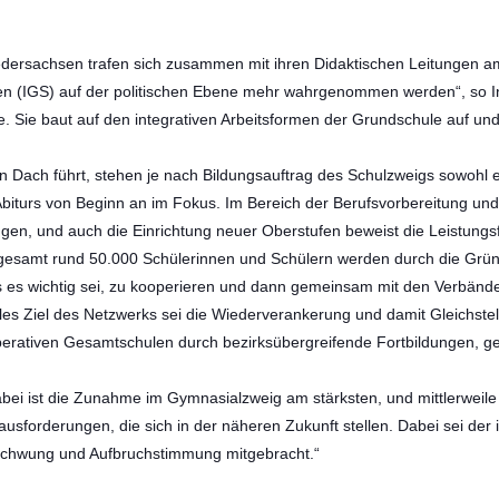
iedersachsen trafen sich zusammen mit ihren Didaktischen Leitungen 
n (IGS) auf der politischen Ebene mehr wahrgenommen werden“, so Ing
 Sie baut auf den integrativen Arbeitsformen der Grundschule auf und se
 Dach führt, stehen je nach Bildungsauftrag des Schulzweigs sowohl ei
iturs von Beginn an im Fokus. Im Bereich der Berufsvorbereitung und
gen, und auch die
Einrichtung neuer Oberstufen beweist die Leistungs
gesamt rund 50.000 Schülerinnen und Schülern werden durch die Grün
ass es wichtig sei, zu kooperieren und dann gemeinsam mit den Verb
ntrales Ziel des Netzwerks sei die Wiederverankerung und damit Gleich
Kooperativen Gesamtschulen durch bezirksübergreifende Fortbildungen, 
 ist die Zunahme im Gymnasialzweig am stärksten, und mittlerweile ha
rausforderungen, die sich in der näheren Zukunft stellen. Dabei sei d
 Schwung und Aufbruchstimmung mitgebracht.“