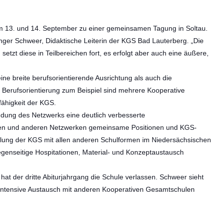
am 13. und 14. September zu einer gemeinsamen Tagung in Soltau.
er Schweer, Didaktische Leiterin der KGS Bad Lauterberg. „Die
tzt diese in Teilbereichen fort, es erfolgt aber auch eine äußere,
ne breite berufsorientierende Ausrichtung als auch die
 Berufsorientierung zum Beispiel sind mehrere Kooperative
fähigkeit der KGS.
dung des Netzwerks eine deutlich verbesserte
änden und anderen Netzwerken gemeinsame Positionen und KGS-
stellung der KGS mit allen anderen Schulformen im Niedersächsischen
gegenseitige Hospitationen, Material- und Konzeptaustausch
t der dritte Abiturjahrgang die Schule verlassen. Schweer sieht
er intensive Austausch mit anderen Kooperativen Gesamtschulen