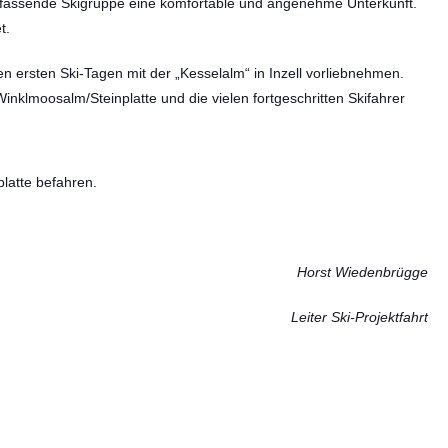
mfassende Skigruppe eine komfortable und angenehme Unterkunft.
t.
n ersten Ski-Tagen mit der „Kesselalm“ in Inzell vorliebnehmen.
nklmoosalm/Steinplatte und die vielen fortgeschritten Skifahrer
latte befahren.
Horst Wiedenbrügge
Leiter Ski-Projektfahrt