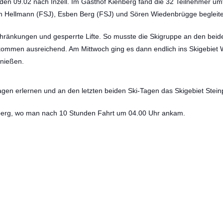
en 09.02 nach Inzell. Im Gasthof Kienberg fand die 32 Teilnehmer u
n Hellmann (FSJ), Esben Berg (FSJ) und Sören Wiedenbrügge begleite
chränkungen und gesperrte Lifte. So musste die Skigruppe an den beide
kommen ausreichend. Am Mittwoch ging es dann endlich ins Skigebiet Wi
enießen.
gen erlernen und an den letzten beiden Ski-Tagen das Skigebiet Steinp
rberg, wo man nach 10 Stunden Fahrt um 04.00 Uhr ankam.