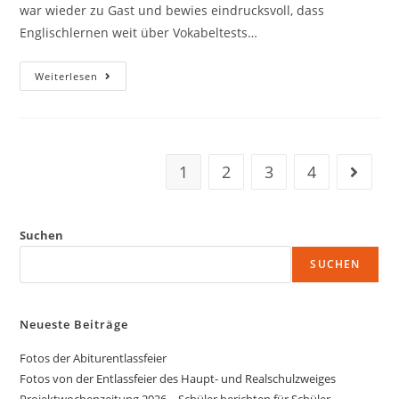
war wieder zu Gast und bewies eindrucksvoll, dass
Englischlernen weit über Vokabeltests…
Weiterlesen
1
2
3
4
Suchen
SUCHEN
Neueste Beiträge
Fotos der Abiturentlassfeier
Fotos von der Entlassfeier des Haupt- und Realschulzweiges
Projektwochenzeitung 2026 – Schüler berichten für Schüler