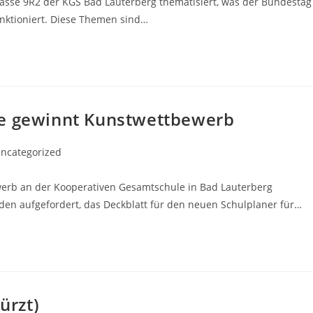
Klasse 9R2 der KGS Bad Lauterberg thematisiert, was der Bundestag
unktioniert. Diese Themen sind…
se gewinnt Kunstwettbewerb
ncategorized
werb an der Kooperativen Gesamtschule in Bad Lauterberg
en aufgefordert, das Deckblatt für den neuen Schulplaner für…
ürzt)